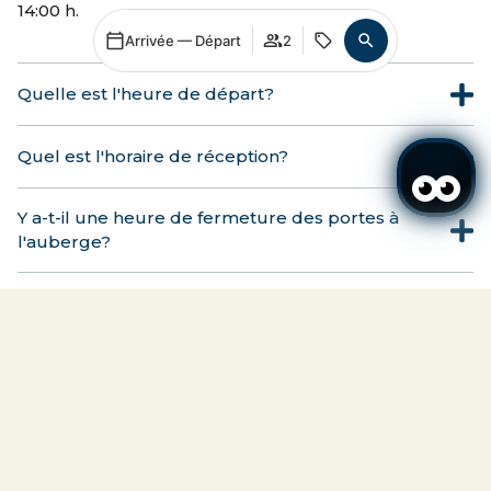
14:00 h.
Arrivée — Départ
2
Quelle est l'heure de départ?
Quel est l'horaire de réception?
Y a-t-il une heure de fermeture des portes à
l'auberge?
Avez-vous un service de consigne à bagages ?
Se connecter / Adhérez
Se connecter / Adhérez
Quand
Promotion
Gérer ma réservation
Qui
Quelle est votre politique d'annulation?
Chambre​ 1
personnes
2
Les modifications de ma réservation sont-elles
acceptées?