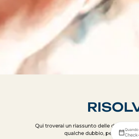
RISOLV
Qui troverai un riassunto delle domande p
Quando
qualche dubbio, per favore, inv
Check-