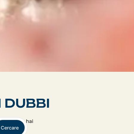
I DUBBI
& Moon. Se hai
Cercare
lo.