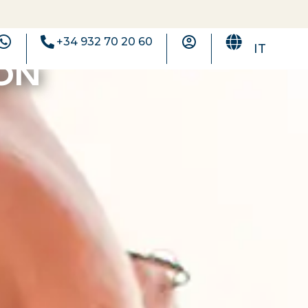
+34 932 70 20 60
IT
ON