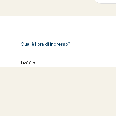
Qual è l'ora di ingresso?
14:00 h.
Qual è l'orario di partenza?
Qual è l'orario di ricezione?
C'è un orario di chiusura delle porte nell'ostel