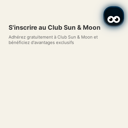
S'inscrire au Club Sun & Moon
Adhérez gratuitement à Club Sun & Moon et
bénéficiez d'avantages exclusifs
Se connecter / Adhérez
Se connecter / Adhérez
Quand
Promotion
Gérer ma réservation
Qui
Prénom
(obligatoire)
Chambre​ 1
Nom
(obligatoire)
personnes
2
E-mail
(obligatoire)
Ajouter chambre
Appliquer
Date de naissance
(obligatoire)