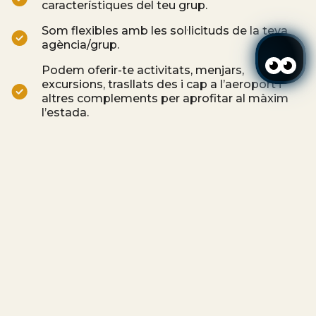
característiques del teu grup.
Som flexibles amb les sol·licituds de la teva
agència/grup.
Podem oferir-te activitats, menjars,
excursions, trasllats des i cap a l’aeroport i
altres complements per aprofitar al màxim
l’estada.
Inicia sessió / Registra't
Inicia sessió / Registra't
Quan
Promoció
Gestiona la meva reserva
Qui
RESERVA PER AL TEU
Habitació 1
GRUP:
persones
2
Nom
Afegeix habitació
Aplicar -se
E-mail