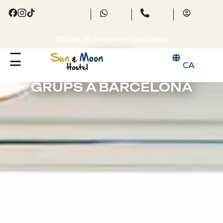
Mode IA, pregunta el que vulguis
GRUPS
CA
EL MILLOR ALBERG PER A
GRUPS A BARCELONA