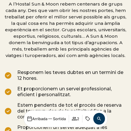
A l’Hostal Sun & Moon rebem centenars de grups
cada any. Des que vam obrir les nostres portes, hem
treballat per oferir el millor servei possible als grups,
la qual cosa ens ha permès adquirir una àmplia
experiència en el sector. Grups escolars, universitaris,
esportius, religiosos, culturals… A Sun & Moon
donem la benvinguda a tot tipus d’agrupacions. A
més, treballem amb les principals agències de
viatges i turoperadors, així com amb agències locals.
Responem les teves dubtes en un termini de
12 hores.
Et proporcionem un servei professional,
eficient i personalitzat.
Estem pendents de tot el procés de reserva
del teu grup, des de la sol·licitud fins a la
confirmació i el feedback posterior.
Arribada — Sortida
2
Proporcionem un servei adequat a les