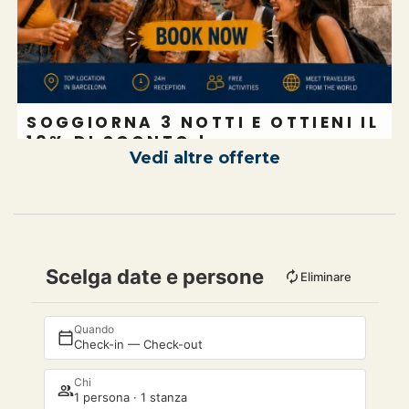
SOGGIORNA 3 NOTTI E OTTIENI IL
10% DI SCONTO !
Vedi altre offerte
-10%
Scelga date e persone
Eliminare
Quando
Check-in — Check-out
Chi
1 persona · 1 stanza