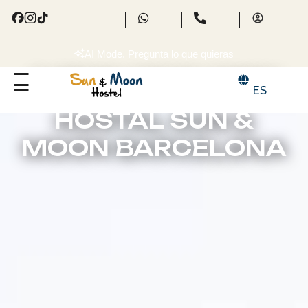
AI Mode. Pregunta lo que quieras
¡TU PRÓXIMA AVENTURA COMIENZA
ES
AQUÍ!
HOSTAL SUN &
MOON BARCELONA