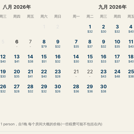
八月 2026年
九月 2026年
周三
周四
周五
周六
周日
周一
周二
周三
周四
周
1
2
1
2
3
4
-
-
$32
$30
$32
$40
5
6
7
8
9
7
8
9
10
11
-
-
-
$79
$32
$35
$37
$32
$35
$40
12
13
14
15
16
14
15
16
17
18
$40
$41
$38
$51
$32
$30
$33
$33
$37
$40
19
20
21
22
23
21
22
23
24
25
$30
$35
$41
$40
$28
-
-
$43
$48
$38
26
27
28
29
30
28
29
30
$32
$28
$32
$32
$26
$36
$36
$38
1 person，自1晚 每个房间大概的价格(一些税费可能不包括在内)