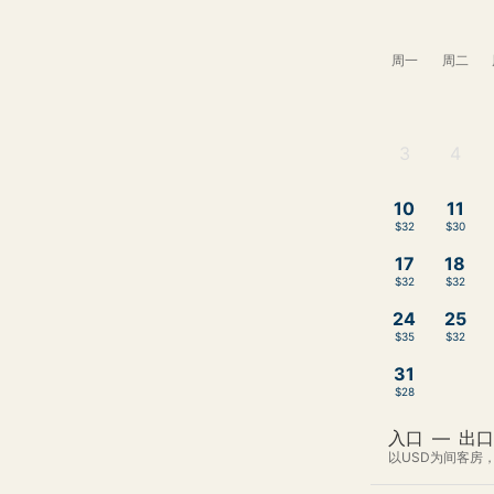
周一
周二
3
4
-
-
10
11
$32
$30
17
18
$32
$32
24
25
$35
$32
31
$28
入口
—
出口
以USD为间客房，